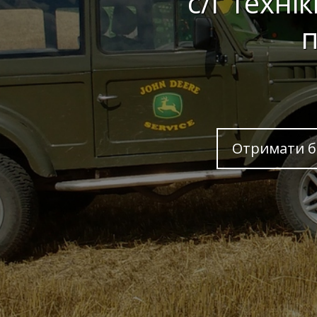
с/г техні
п
Отримати б