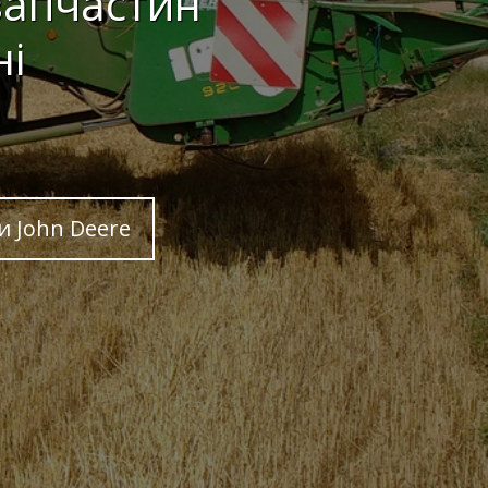
запчастин
ні
 John Deere