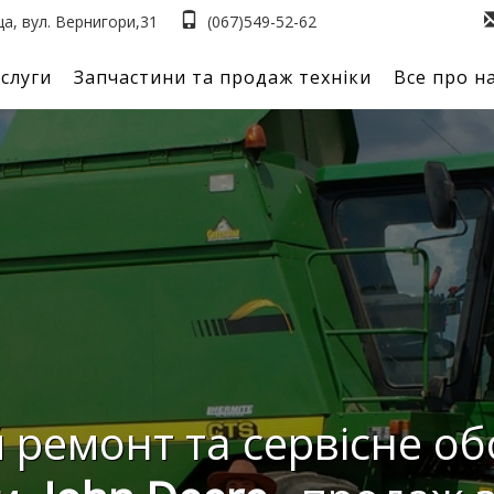
аща, вул. Вернигори,31
(067)549-52-62
слуги
Запчастини та продаж техніки
Все про н
ремонт та сервісне о